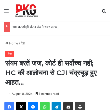
Menu
Se
रक्षा राज्यमंत्री संजय सेठ ने सदर अस्पताल के आईसीयू में भर्ती अनशनधारी अभ्यर्थी से की मुलाकात
Home
/
देश
देश
संयम बरतें जज, कोर्ट ही सर्वोच्च नहीं;
HC की आलोचना से CJI चंद्रचूड़ हुए
आहत…
August 8, 2024
3 minutes read
Facebook
X
Messenger
WhatsApp
Telegram
Share via Email
Print