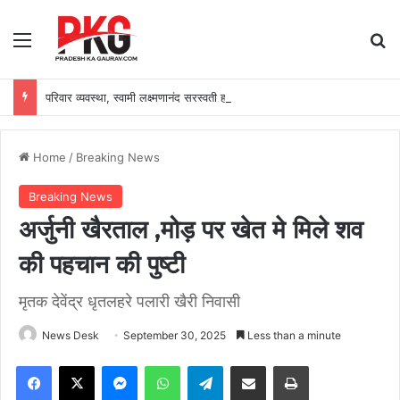
Menu
Se
परिवार व्यवस्था, स्वामी लक्ष्मणानंद सरस्वती हत्याकांड आयोग रिपोर्ट पर विश्व हिंदू परिषद के प्रस्ताव, संत रविदास जी की 650वीं जयंती एवं श्रद्धेय अशोक सिंघल जी की जयंती पर विशेष योजनाएं
Home
/
Breaking News
Breaking News
अर्जुनी खैरताल ,मोड़ पर खेत मे मिले शव
की पहचान की पुष्टी
मृतक देवेंद्र धृतलहरे पलारी खैरी निवासी
News Desk
September 30, 2025
Less than a minute
Facebook
X
Messenger
WhatsApp
Telegram
Share via Email
Print