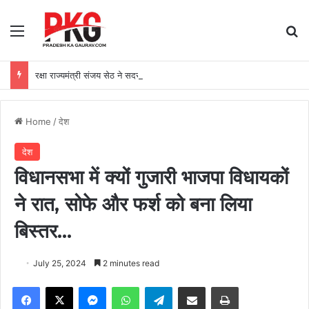
Menu
Se
रक्षा राज्यमंत्री संजय सेठ ने सदर अस्पताल के आईसीयू में भर्ती अनशनधारी अभ्यर्थी से की मुलाकात
Home
/
देश
देश
विधानसभा में क्यों गुजारी भाजपा विधायकों
ने रात, सोफे और फर्श को बना लिया
बिस्तर…
July 25, 2024
2 minutes read
Facebook
X
Messenger
WhatsApp
Telegram
Share via Email
Print