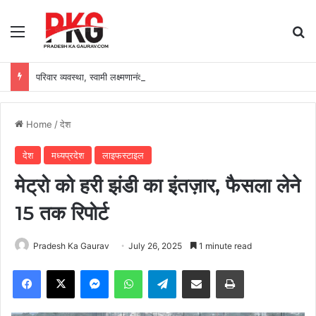
Menu
Se
परिवार व्यवस्था, स्वामी लक्ष्मणानंद सरस्वती हत्याकांड आयोग रिपोर्ट पर विश्व हिंदू परिषद के प्रस्ताव, संत रविदास जी की 650वीं जयंती एवं श्रद्धेय अशोक सिंघल जी की जयंती पर विशेष योजनाएं
Home
/
देश
देश
मध्यप्रदेश
लाइफस्टाइल
मेट्रो को हरी झंडी का इंतज़ार, फैसला लेने
15 तक रिपोर्ट
Pradesh Ka Gaurav
July 26, 2025
1 minute read
Facebook
X
Messenger
WhatsApp
Telegram
Share via Email
Print