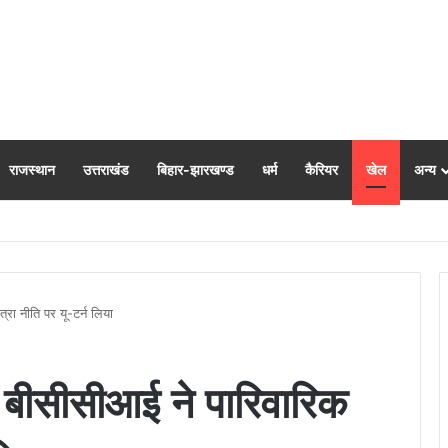
राजस्‍थान
उत्तराखंड
बिहार-झारखण्‍ड
धर्म
कैरियर
खेल
अन्य
ाकांड आयोग रिपोर्ट पर विश्व हिंदू परिषद के प्रस्ताव, संत रविदास जी की 650वीं जयंती एवं श्रद्धेय
रा नीति पर यू-टर्न लिया
: बीसीसीआई ने पारिवारिक