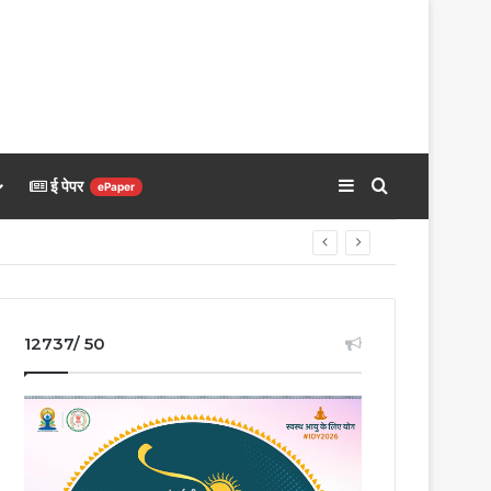
Sidebar
Search for
ई पेपर
ePaper
 अशोक सिंघल जी की जयंती पर विशेष योजनाएं
12737/ 50